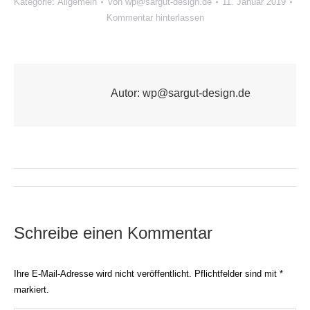
Kategorie:
Allgemein
Von
wp@sargut-design.de
11. Januar 2019
Kommentar hinterlassen
Autor:
wp@sargut-design.de
Kommentarnavigati
Schreibe einen Kommentar
Ihre E-Mail-Adresse wird nicht veröffentlicht. Pflichtfelder sind mit
*
markiert.