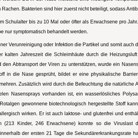
 Rachen. Bakterien sind hier zuerst nicht beteiligt, sodass Antib
m Schulalter bis zu 10 Mal oder öfter als Erwachsene pro Jahr
ppe nur symptomatisch behandelt werden.
er Verunreinigung oder Infektion die Partikel und somit auch 
der kalten Jahreszeit die Schleimhäute durch die Heizungsluft 
 den Abtransport der Viren zu unterstützen, wurde ein Nasensp
f in die Nase gesprüht, bildet er eine physikalische Barrier
ren. Zusätzlich wird durch die Befeuchtung die natürliche Abw
elen Nasensprays vorhanden ist, ein wasserlösliches Polys
us Rotalgen gewonnene biotechnologisch hergestellte Stoff k
ergisch wirken. Er ist auch laktose- und glutenfrei und enthäl
ten (213 Kinder, 246 Erwachsene) konnte so die Viruslast 
nnerhalb der ersten 21 Tage die Sekundärerkrankungsrate halb