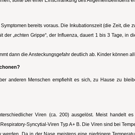
en, sollte bei einer Einschränkung des Allgemeinbefindens ei
Symptomen bereits voraus. Die Inkubationszeit (die Zeit, die z
t der „echten Grippe“, der Influenza, dauert 1 bis 3 Tage, in 
mmt dann die Ansteckungsgefahr deutlich ab. Kinder können all
 schonen?
er anderen Menschen empfiehlt es sich, zu Hause zu bleib
unterschiedlicher Viren (ca. 200) ausgelöst. Meist handelt
Respiratory-Syncytial-Viren Typ A+ B. Die Viren sind bei Tem
 werden. Da in der Nase meistens eine niedrigere Temperatur a