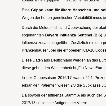
können einen grippalen Infekt von einer „echten“ G
Eine
Grippe kann für ältere Menschen und so
Wegen der hohen genetischen Variabilität muss jed
Durch die Meldepflicht und Überwachung der aku
sogenannten
Bayern Influenza Sentinel (BIS)
üb
Influenza zusammengeführt. Zusätzlich melden pr
Krankenhäuser über die erhobenen ICD-10 Codes
Diese Daten aus Deutschland werden an das Europ
diese geben den Wochenbericht „Flu News Europe
In der Grippesaison 2016/17 waren 92,1 Prozen
erkrankten Patienten wiesen 2/3 die Subklasse 3
Da sowohl der Influenza Stamm A als auch der Sta
2017/18 sollten die Antigene der Viren: