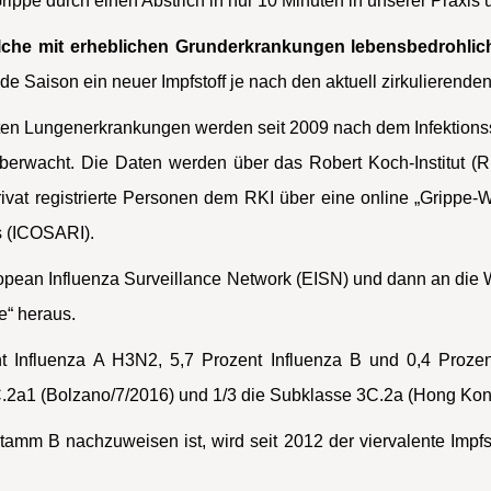
rippe durch einen Abstrich in nur 10 Minuten in unserer Praxis 
lche mit erheblichen Grunderkrankungen lebensbedrohli
e Saison ein neuer Impfstoff je nach den aktuell zirkulierenden
ten Lungenerkrankungen werden seit 2009 nach dem Infektionss
erwacht. Die Daten werden über das Robert Koch-Institut (R
ivat registrierte Personen dem RKI über eine online „Grippe
 (ICOSARI).
ean Influenza Surveillance Network (EISN) und dann an die W
“ heraus.
t Influenza A H3N2, 5,7 Prozent Influenza B und 0,4 Proz
C.2a1 (Bolzano/7/2016) und 1/3 die Subklasse 3C.2a (Hong Kon
mm B nachzuweisen ist, wird seit 2012 der viervalente Impfsto